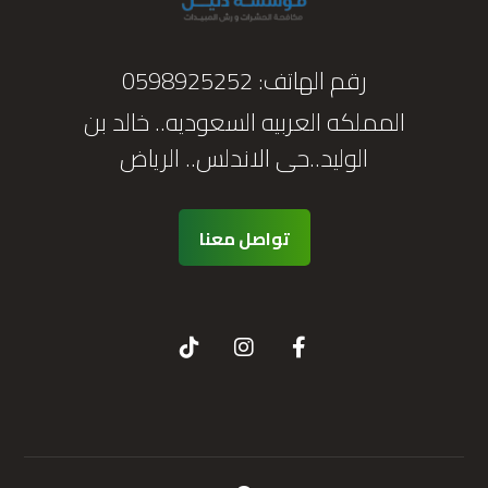
رقم الهاتف:
0598925252
المملكه العربيه السعوديه.. خالد بن
الوليد..حى الاندلس.. الرياض
تواصل معنا