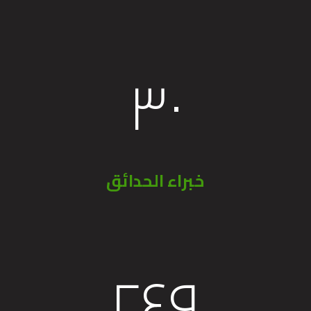
٣٢
خبراء الحدائق
٢٧٠