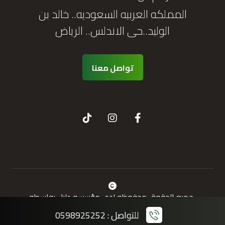
المملكه العربيه السعوديه.. خالد بن
الوليد..حى الاندلس.. الرياض
تواصل معنا
جميع الحقوق محفوظه لدى مؤسسه دليل بواسطه
سوشيلانسي
للتواصل : 0598925252