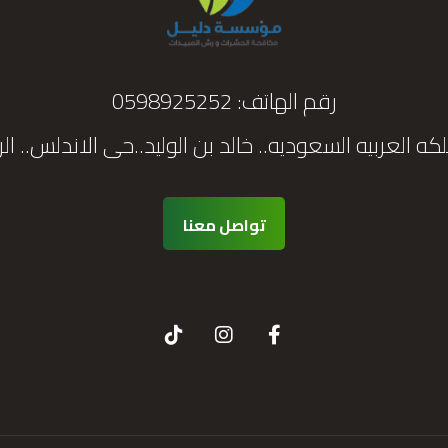
رقم الهاتف:
0598925252
كه العربيه السعوديه.. خالد بن الوليد..حى الاندلس.. ال
تواصل معنا